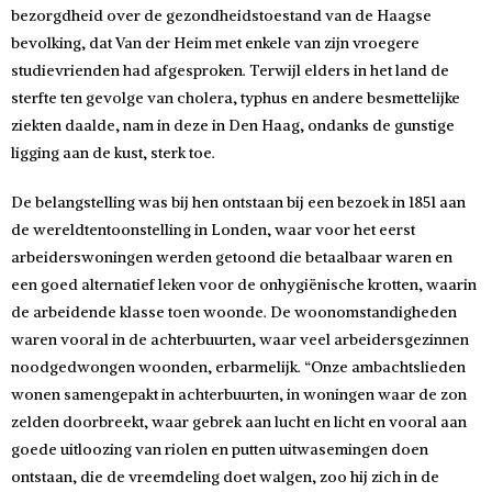
bezorgdheid over de gezondheidstoestand van de Haagse
bevolking, dat Van der Heim met enkele van zijn vroegere
studievrienden had afgesproken. Terwijl elders in het land de
sterfte ten gevolge van cholera, typhus en andere besmettelijke
ziekten daalde, nam in deze in Den Haag, ondanks de gunstige
ligging aan de kust, sterk toe.
De belangstelling was bij hen ontstaan bij een bezoek in 1851 aan
de wereldtentoonstelling in Londen, waar voor het eerst
arbeiderswoningen werden getoond die betaalbaar waren en
een goed alternatief leken voor de onhygiënische krotten, waarin
de arbeidende klasse toen woonde. De woonomstandigheden
waren vooral in de achterbuurten, waar veel arbeidersgezinnen
noodgedwongen woonden, erbarmelijk. “Onze ambachtslieden
wonen samengepakt in achterbuurten, in woningen waar de zon
zelden doorbreekt, waar gebrek aan lucht en licht en vooral aan
goede uitloozing van riolen en putten uitwasemingen doen
ontstaan, die de vreemdeling doet walgen, zoo hij zich in de