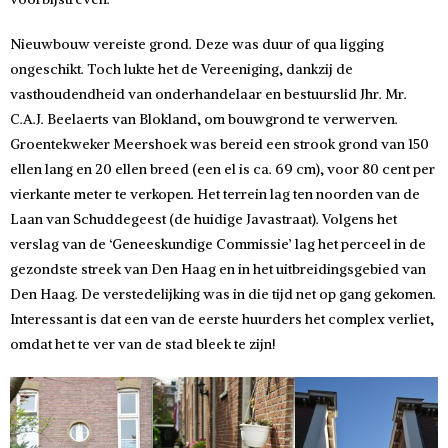
Nieuwbouw vereiste grond. Deze was duur of qua ligging
ongeschikt. Toch lukte het de Vereeniging, dankzij de
vasthoudendheid van onderhandelaar en bestuurslid Jhr. Mr.
C.A.J. Beelaerts van Blokland, om bouwgrond te verwerven.
Groentekweker Meershoek was bereid een strook grond van 150
ellen lang en 20 ellen breed (een el is ca. 69 cm), voor 80 cent per
vierkante meter te verkopen. Het terrein lag ten noorden van de
Laan van Schuddegeest (de huidige Javastraat). Volgens het
verslag van de ‘Geneeskundige Commissie’ lag het perceel in de
gezondste streek van Den Haag en in het uitbreidingsgebied van
Den Haag. De verstedelijking was in die tijd net op gang gekomen.
Interessant is dat een van de eerste huurders het complex verliet,
omdat het te ver van de stad bleek te zijn!