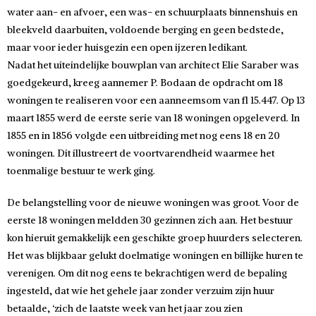
water aan- en afvoer, een was- en schuurplaats binnenshuis en
bleekveld daarbuiten, voldoende berging en geen bedstede,
maar voor ieder huisgezin een open ijzeren ledikant.
Nadat het uiteindelijke bouwplan van architect Elie Saraber was
goedgekeurd, kreeg aannemer P. Bodaan de opdracht om 18
woningen te realiseren voor een aanneemsom van fl 15.447. Op 13
maart 1855 werd de eerste serie van 18 woningen opgeleverd. In
1855 en in 1856 volgde een uitbreiding met nog eens 18 en 20
woningen. Dit illustreert de voortvarendheid waarmee het
toenmalige bestuur te werk ging.
De belangstelling voor de nieuwe woningen was groot. Voor de
eerste 18 woningen meldden 30 gezinnen zich aan. Het bestuur
kon hieruit gemakkelijk een geschikte groep huurders selecteren.
Het was blijkbaar gelukt doelmatige woningen en billijke huren te
verenigen. Om dit nog eens te bekrachtigen werd de bepaling
ingesteld, dat wie het gehele jaar zonder verzuim zijn huur
betaalde, ‘zich de laatste week van het jaar zou zien