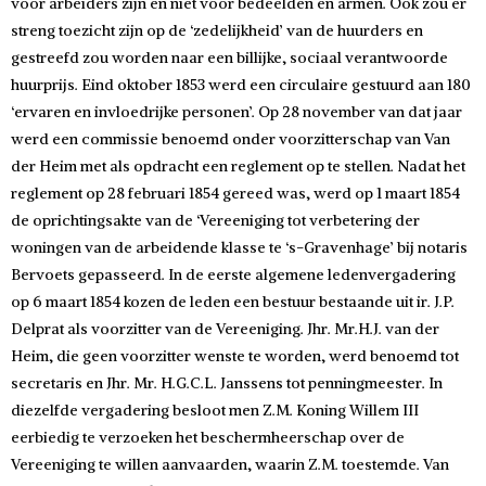
voor arbeiders zijn en niet voor bedeelden en armen. Ook zou er
streng toezicht zijn op de ‘zedelijkheid’ van de huurders en
gestreefd zou worden naar een billijke, sociaal verantwoorde
huurprijs. Eind oktober 1853 werd een circulaire gestuurd aan 180
‘ervaren en invloedrijke personen’. Op 28 november van dat jaar
werd een commissie benoemd onder voorzitterschap van Van
der Heim met als opdracht een reglement op te stellen. Nadat het
reglement op 28 februari 1854 gereed was, werd op 1 maart 1854
de oprichtingsakte van de ‘Vereeniging tot verbetering der
woningen van de arbeidende klasse te ‘s-Gravenhage’ bij notaris
Bervoets gepasseerd. In de eerste algemene ledenvergadering
op 6 maart 1854 kozen de leden een bestuur bestaande uit ir. J.P.
Delprat als voorzitter van de Vereeniging. Jhr. Mr.H.J. van der
Heim, die geen voorzitter wenste te worden, werd benoemd tot
secretaris en Jhr. Mr. H.G.C.L. Janssens tot penningmeester. In
diezelfde vergadering besloot men Z.M. Koning Willem III
eerbiedig te verzoeken het beschermheerschap over de
Vereeniging te willen aanvaarden, waarin Z.M. toestemde. Van